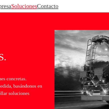
resa
Soluciones
Contacto
S.
es concretas.
edida, basándonos en
ollar soluciones